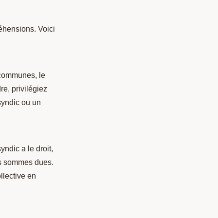
éhensions. Voici
s communes, le
e, privilégiez
syndic ou un
ndic a le droit,
les sommes dues.
llective en