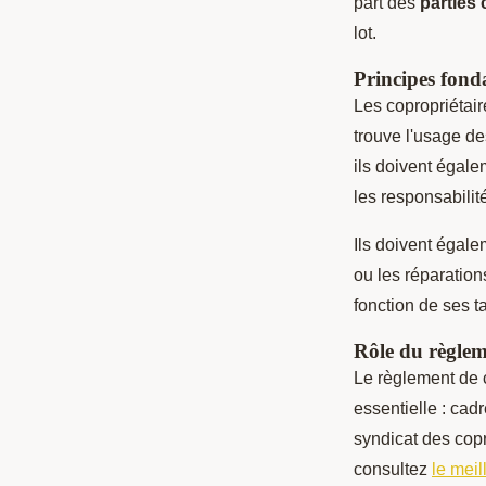
part des
partie
lot.
Principes fond
Les copropriétair
trouve l'usage de
ils doivent égale
les responsabilit
Ils doivent égal
ou les réparatio
fonction de ses t
Rôle du règlem
Le règlement de 
essentielle : cad
syndicat des copro
consultez
le meil