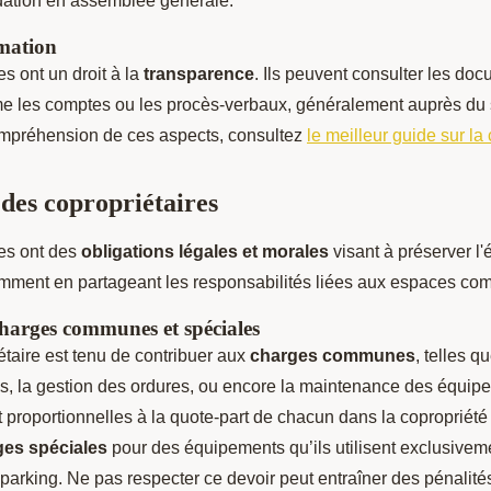
dation en assemblée générale.
rmation
es ont un droit à la
transparence
. Ils peuvent consulter les do
e les comptes ou les procès-verbaux, généralement auprès du 
ompréhension de ces aspects, consultez
le meilleur guide sur la
 des copropriétaires
res ont des
obligations légales et morales
visant à préserver l'é
amment en partageant les responsabilités liées aux espaces com
harges communes et spéciales
taire est tenu de contribuer aux
charges communes
, telles q
, la gestion des ordures, ou encore la maintenance des équipem
proportionnelles à la quote-part de chacun dans la copropriété
ges spéciales
pour des équipements qu’ils utilisent exclusive
arking. Ne pas respecter ce devoir peut entraîner des pénalité