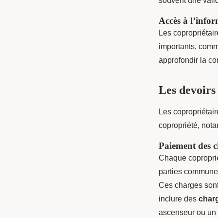
souvent une vali
Accès à l’info
Les copropriétair
importants, comm
approfondir la c
Les devoirs
Les copropriétai
copropriété, not
Paiement des c
Chaque coproprié
parties communes
Ces charges sont 
inclure des
char
ascenseur ou un p