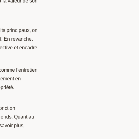
 à la valeur de son
its principaux, on
if. En revanche,
llective et encadre
comme l'entretien
èrement en
priété.
fonction
férends. Quant au
savoir plus,