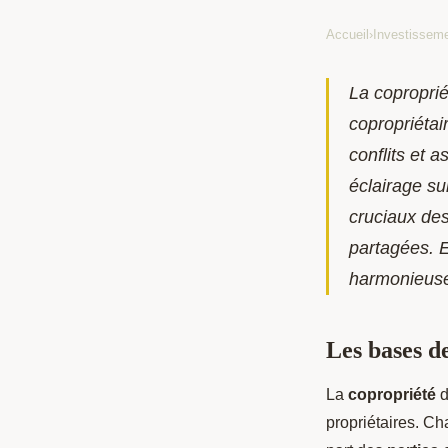
Accueil
›
Investisseme
La coproprié
copropriétai
conflits et 
éclairage su
cruciaux des
partagées. E
harmonieuse
Les bases d
La
copropriété
d
propriétaires. Ch