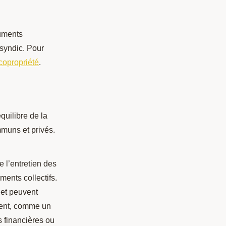
cuments
syndic. Pour
 copropriété
.
quilibre de la
muns et privés.
ue l’entretien des
ents collectifs.
 et peuvent
ment, comme un
s financières ou