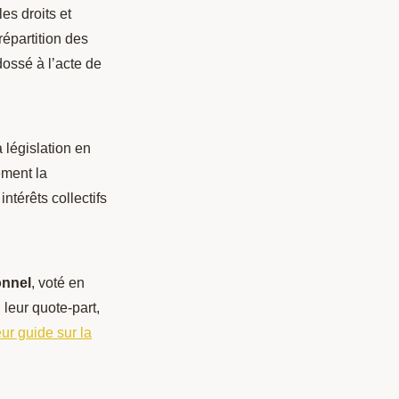
es droits et
répartition des
dossé à l’acte de
 législation en
ement la
ntérêts collectifs
onnel
, voté en
leur quote-part,
eur guide sur la