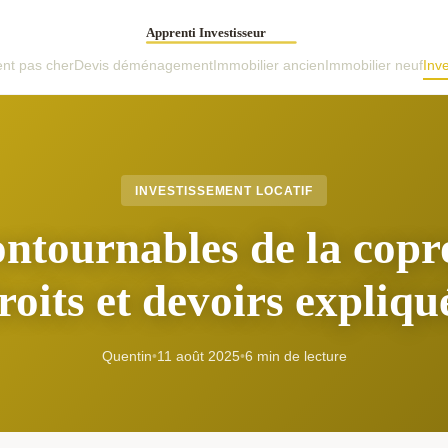
t pas cher
Devis déménagement
Immobilier ancien
Immobilier neuf
Inve
INVESTISSEMENT LOCATIF
ontournables de la copro
roits et devoirs expliqu
Quentin
•
11 août 2025
•
6 min de lecture