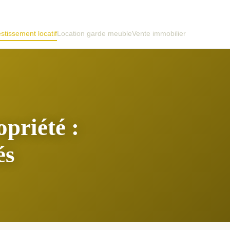
stissement locatif
Location garde meuble
Vente immobilier
priété :
és