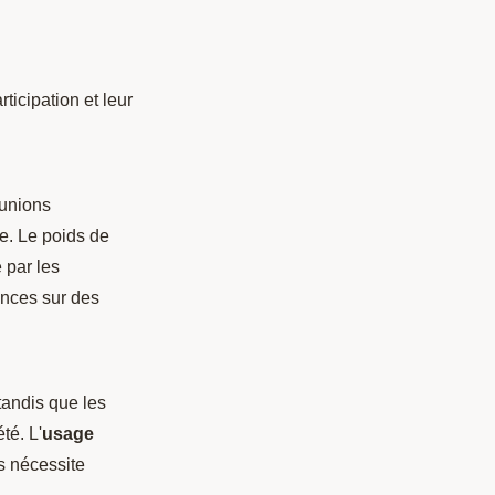
ticipation et leur
éunions
e. Le poids de
 par les
ences sur des
tandis que les
té. L'
usage
s nécessite