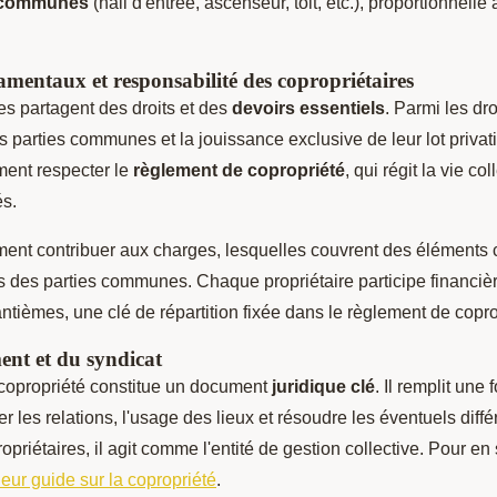
s communes
(hall d'entrée, ascenseur, toit, etc.), proportionnelle
amentaux et responsabilité des copropriétaires
es partagent des droits et des
devoirs essentiels
. Parmi les dro
s parties communes et la jouissance exclusive de leur lot privat
ment respecter le
règlement de copropriété
, qui régit la vie co
és.
ement contribuer aux charges, lesquelles couvrent des éléments 
ns des parties communes. Chaque propriétaire participe financi
antièmes, une clé de répartition fixée dans le règlement de copro
ent et du syndicat
copropriété constitue un document
juridique clé
. Il remplit une 
rer les relations, l'usage des lieux et résoudre les éventuels dif
priétaires, il agit comme l'entité de gestion collective. Pour en 
leur guide sur la copropriété
.